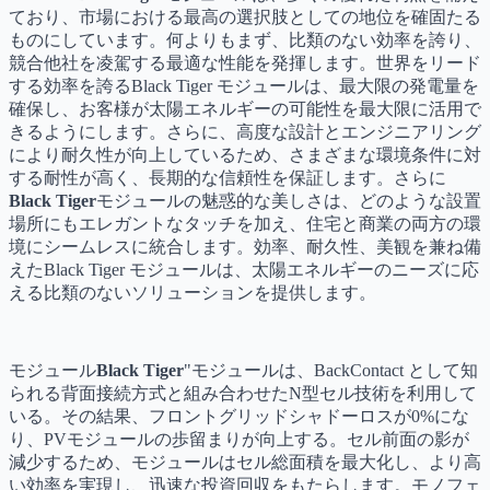
ており、市場における最高の選択肢としての地位を確固たる
ものにしています。何よりもまず、比類のない効率を誇り、
競合他社を凌駕する最適な性能を発揮します。世界をリード
する効率を誇るBlack Tiger モジュールは、最大限の発電量を
確保し、お客様が太陽エネルギーの可能性を最大限に活用で
きるようにします。さらに、高度な設計とエンジニアリング
により耐久性が向上しているため、さまざまな環境条件に対
する耐性が高く、長期的な信頼性を保証します。さらに
Black Tiger
モジュールの魅惑的な美しさは、どのような設置
場所にもエレガントなタッチを加え、住宅と商業の両方の環
境にシームレスに統合します。効率、耐久性、美観を兼ね備
えたBlack Tiger モジュールは、太陽エネルギーのニーズに応
える比類のないソリューションを提供します。
モジュール
Black Tiger
"モジュールは、BackContact として知
られる背面接続方式と組み合わせたN型セル技術を利用して
いる。その結果、フロントグリッドシャドーロスが0%にな
り、PVモジュールの歩留まりが向上する。セル前面の影が
減少するため、モジュールはセル総面積を最大化し、より高
い効率を実現し、迅速な投資回収をもたらします。モノフェ