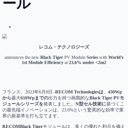
ール
レコム・テクノロジーズ
announces the new
Black Tiger
PV Module
Series
with
World’s
1st Module Efficiency
at
23,6% under <2m2
フランス、2023年6月8日 -
RECOM Technologiesは
、
430Wp
から
最大
610Wpまでの
出力を持つ画期的な
Black Tiger PVモ
ジュールシリーズを
発表しました。
N型セル技術に
基づくこ
の最先端イノベーションは、23.6%という驚異的な効率で業
界の新基準を打ち立てます。
RECOMBlack Tiger
モジュールは、多くの優れた利点を備え