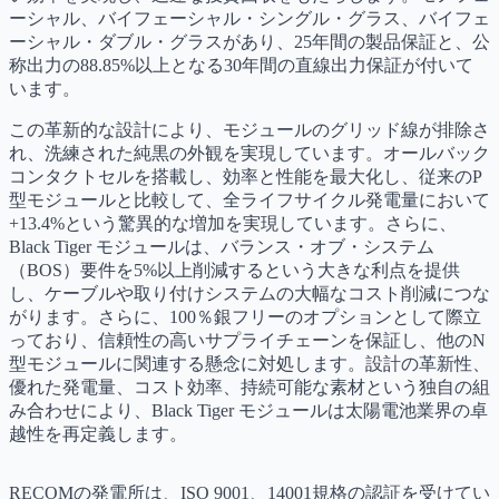
ーシャル、バイフェーシャル・シングル・グラス、バイフェ
ーシャル・ダブル・グラスがあり、25年間の製品保証と、公
称出力の88.85%以上となる30年間の直線出力保証が付いて
います。
この革新的な設計により、モジュールのグリッド線が排除さ
れ、洗練された純黒の外観を実現しています。オールバック
コンタクトセルを搭載し、効率と性能を最大化し、従来のP
型モジュールと比較して、全ライフサイクル発電量において
+13.4%という驚異的な増加を実現しています。さらに、
Black Tiger モジュールは、バランス・オブ・システム
（BOS）要件を5%以上削減するという大きな利点を提供
し、ケーブルや取り付けシステムの大幅なコスト削減につな
がります。さらに、100％銀フリーのオプションとして際立
っており、信頼性の高いサプライチェーンを保証し、他のN
型モジュールに関連する懸念に対処します。設計の革新性、
優れた発電量、コスト効率、持続可能な素材という独自の組
み合わせにより、Black Tiger モジュールは太陽電池業界の卓
越性を再定義します。
RECOMの発電所は、ISO 9001、14001規格の認証を受けてい