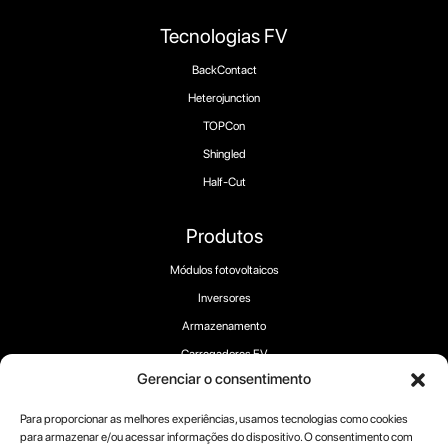
Tecnologias FV
BackContact
Heterojunction
TOPCon
Shingled
Half-Cut
Produtos
Módulos fotovoltaicos
Inversores
Armazenamento
Carregadores EV
Gerenciar o consentimento
Para proporcionar as melhores experiências, usamos tecnologias como cookies
para armazenar e/ou acessar informações do dispositivo. O consentimento com