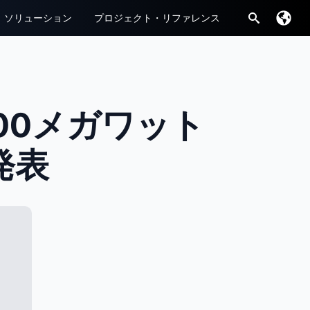
ソリューション
プロジェクト・リファレンス
検
索
す
る：
00メガワット
発表