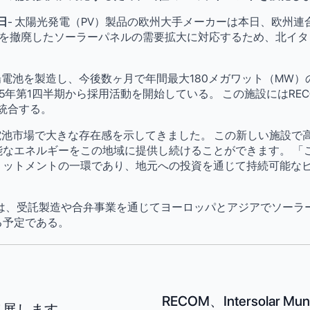
日
- 太陽光発電（PV）製品の欧州大手メーカーは本日、欧州連
準拠し、関税を撤廃したソーラーパネルの需要拡大に対応するため、北
太陽電池を製造し、今後数ヶ月で年間最大180メガワット（MW）
5年第1四半期から採用活動を開始している。 この施設にはRE
統合する。
太陽電池市場で大きな存在感を示してきました。 この新しい施設
なエネルギーをこの地域に提供し続けることができます。 「
ミットメントの一環であり、地元への投資を通じて持続可能な
OM Italyは、受託製造や合弁事業を通じてヨーロッパとアジアでソ
る予定である。
RECOM、Intersolar 
出展します。